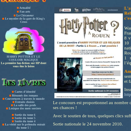
L'a
Actualité
Fan-arts
Rel
Le Chicaneur
c'e
Le mystère de la gare de King's
Cross
War
Fr
8 v
10 
nat
Rou
HARRY POTTER ET LE
1 s
COULOIR MAGIQUE
l’é
La première fan-fiction sur HP dont
vous êtes le héros
Am
sem
et 
Ins
Cartes d'identité
htt
Résumés des romans
Couvertures à travers le monde
Extraits choisis
Le concours est proportionnel au nombre d
La salle des profs
ses chances !
Lexique des mots sorciers
Sortie du tome 6
Avec le soutien de tous, quelques clics suff
Sortie du tome 5
Sortie du tome 4
Sortie nationale le 24 novembre 2010.
La vérité sur le prétendu extrait
du tome 5 !