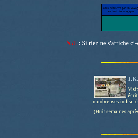
Vous débuterez par un voyag
en territoire magique
N.B.
: Si rien ne s'affiche c
J.K.
Visi
écri
nombreuses indiscré
(Huit semaines après