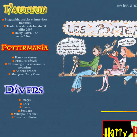
Lire les an
Biographie, articles et interviews
traduites
Traduction du webchat du 30
juillet 2007
Harry Potter, une
copie ? Non !
Harry au cinéma
Produits dérivés
Chronologie des événements
potteriens
Anciens articles
Mon pote Harry Potter
Images
Jeux
Liens
Sondage
Votez pour ce site !
Liste de diffusion